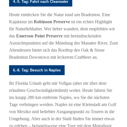
4.-5. Tag: Fahrt nach Clearwater
Heute entdecken Sie die Natur rund um Bradenton. Eine
Kajaktour im
Robinson Preserve
ist ein echtes Highlight
für Naturliebhaber. Wer lieber wandert, dem empfehlen wir
das
Emerson Point Preserve
mit beeindruckenden
Aussichtspunkten auf die Mündung des Manatee River. Zum
Abendessen bietet sich das Rooftop des Oak & Stone
Bradenton Downtown mit leckerem Craftbeer an.
6.-8. Tag: Besuch in Naples
Ihr Florida Urlaub geht mit Vollgas (aber nie über dem
erlaubten Geschwindigkeitslimit) weiter. Heute fahren Sie
ins knapp 280 km entfernte Naples, wo Sie die nächsten
Tage verbringen werden. Naples ist eine Kleinstadt am Golf
von Mexiko und beliebter Ausgangspunkt zu Touren in die
Umgebung. Aber auch in der Stadt finden Sie immer etwas
zu erleben – beispielsweise eine Tour mit dem Motorboot