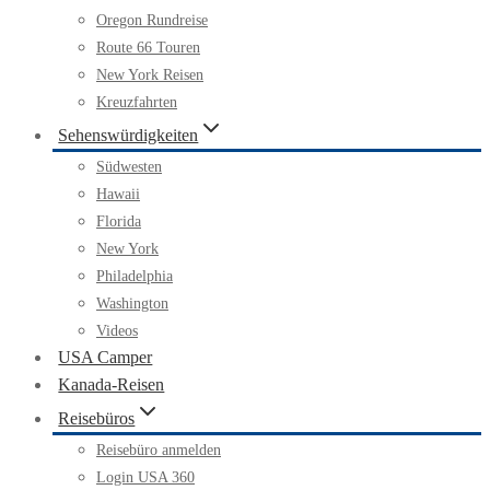
Oregon Rundreise
Route 66 Touren
New York Reisen
Kreuzfahrten
Sehenswürdigkeiten
Südwesten
Hawaii
Florida
New York
Philadelphia
Washington
Videos
USA Camper
Kanada-Reisen
Reisebüros
Reisebüro anmelden
Login USA 360