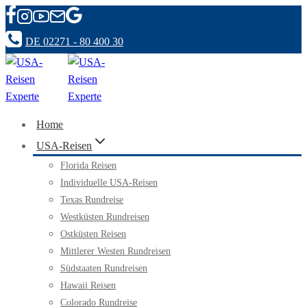
Zum
Inhalt
DE 02271 - 80 400 30
springen
Home
USA-Reisen
Florida Reisen
Individuelle USA-Reisen
Texas Rundreise
Westküsten Rundreisen
Ostküsten Reisen
Mittlerer Westen Rundreisen
Südstaaten Rundreisen
Hawaii Reisen
Colorado Rundreise