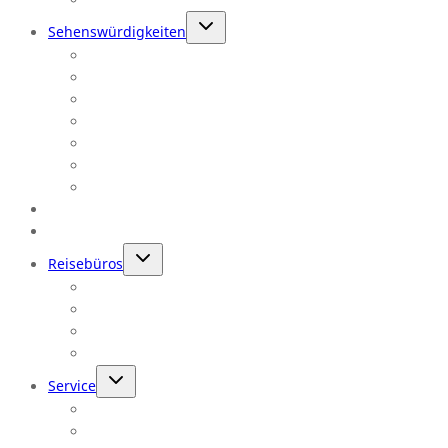
Untermenü
Sehenswürdigkeiten
umschalten
Südwesten
Hawaii
Florida
New York
Philadelphia
Washington
Videos
USA Camper
Kanada-Reisen
Untermenü
Reisebüros
umschalten
Reisebüro anmelden
Login USA 360
USA 360 Ressourcen
Webinare für Reisebüros
Untermenü
Service
umschalten
Newsletter
Checkliste: Notfall Informationen USA-Reise