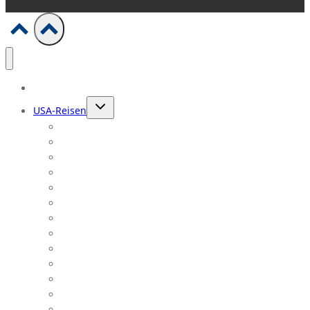
Home
Untermenü
USA-Reisen
umschalten
Florida Reisen
Individuelle USA-Reisen
Texas Rundreise
Westküsten Rundreisen
Ostküsten Reisen
Mittlerer Westen Rundreisen
Südstaaten Rundreisen
Hawaii Reisen
Colorado Rundreise
Oregon Rundreise
Route 66 Touren
New York Reisen
Kreuzfahrten