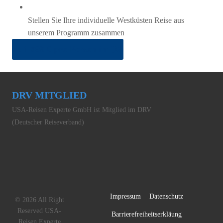
Stellen Sie Ihre individuelle Westküsten Reise aus
unserem Programm zusammen
ab 1.099 € pro Person im DZ
DRV MITGLIED
USA-Reisen Experte GmbH ist Mitglied im DRV
(Deutscher Reiseverband)
Impressum
Datenschutz
© 2026 All Right
Reserved USA-
Barrierefreiheitserkläung
Reisen Experte