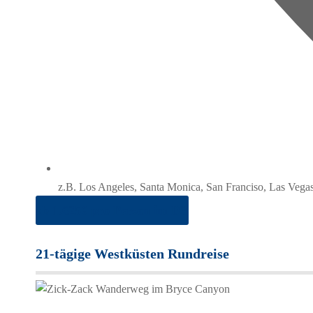
z.B. Los Angeles, Santa Monica, San Franciso, Las Vega
ab 1.625€ pro Person im DZ
21-tägige Westküsten Rundreise