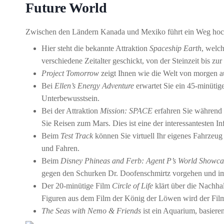
Future World
Zwischen den Ländern Kanada und Mexiko führt ein Weg hoch
Hier steht die bekannte Attraktion
Spaceship Earth
, welch
verschiedene Zeitalter geschickt, von der Steinzeit bis zur
Project Tomorrow
zeigt Ihnen wie die Welt von morgen aus
Bei
Ellen’s Energy Adventure
erwartet Sie ein 45-minütig
Unterbewusstsein.
Bei der Attraktion
Mission: SPACE
erfahren Sie während 
Sie Reisen zum Mars. Dies ist eine der interessantesten I
Beim
Test Track
können Sie virtuell Ihr eigenes Fahrzeug
und Fahren.
Beim
Disney Phineas and Ferb: Agent P’s World Showca
gegen den Schurken Dr. Doofenschmirtz vorgehen und i
Der 20-minütige Film
Circle of Life
klärt über die Nachha
Figuren aus dem Film der König der Löwen wird der Film 
The Seas with Nemo & Friends
ist ein Aquarium, basiere