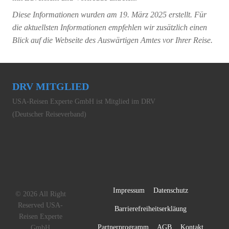
Diese Informationen wurden am 19. März 2025 erstellt. Für
die aktuellsten Informationen empfehlen wir zusätzlich einen
Blick auf die Webseite des Auswärtigen Amtes vor Ihrer Reise.
DRV MITGLIED
USA-Reisen Experte GmbH ist Mitglied im DRV
(Deutscher Reiseverband)
Impressum
Datenschutz
© 2026 All Right
Reserved USA-
Barrierefreiheitserkläung
Reisen Experte
Partnerprogramm
AGB
Kontakt
GmbH