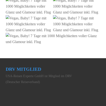
DRV MITGLIED
USA-Reisen Experte GmbH ist Mitglied im DRV
(Deutscher Reiseverband)