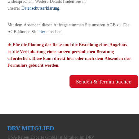
widersprechen. Weitere Details finden Sie in
unserer
Datenschutzerklärung.
Mit dem Absenden dieser Anfrage stimmen Sie unseren AGB zu. Die
AGB können Sie
hier
einsehen.
⚠️ Für die Planung der Reise und die Erstellung eines Angebots
ist die Vereinbarung einer kurzen persönlichen Beratung
erforderlich. Diese kann direkt
hier
oder nach dem Absenden des
Formulars gebucht werden.
Senden & Termin buchen
DRV MITGLIED
USA-Reisen Experte GmbH ist Mitglied im DRV