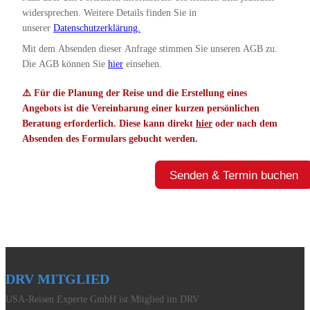
widersprechen. Weitere Details finden Sie in
unserer
Datenschutzerklärung.
Mit dem Absenden dieser Anfrage stimmen Sie unseren AGB zu.
Die AGB können Sie
hier
einsehen.
⚠️ Für die Planung der Reise und die Erstellung eines
Angebots ist die Vereinbarung einer kurzen persönlichen
Beratung erforderlich. Diese kann direkt
hier
oder nach dem
Absenden des Formulars gebucht werden.
Senden & Termin buchen
DRV MITGLIED
USA-Reisen Experte GmbH ist Mitglied im DRV