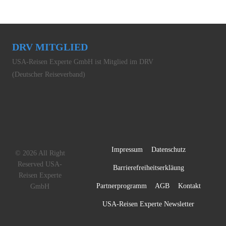
DRV MITGLIED
USA-Reisen Experte GmbH ist Mitglied im DRV
(Deutscher Reiseverband)
Impressum
Datenschutz
© 2026 All Right
Reserved USA-
Barrierefreiheitserkläung
Reisen Experte
Partnerprogramm
AGB
Kontakt
GmbH
USA-Reisen Experte Newsletter