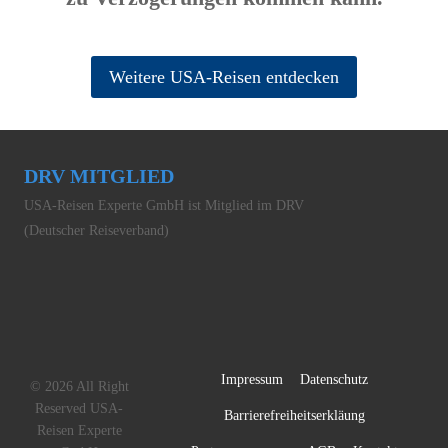
Weitere USA-Reisen entdecken
DRV MITGLIED
USA-Reisen Experte GmbH ist Mitglied im DRV
(Deutscher Reiseverband)
Impressum
Datenschutz
© 2026 All Right
Reserved USA-
Barrierefreiheitserkläung
Reisen Experte