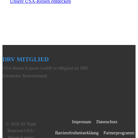
Unsere USA-Reisen entdecken
DRV MITGLIED
USA-Reisen Experte GmbH ist Mitglied im DRV
(Deutscher Reiseverband)
Impressum
Datenschutz
© 2026 All Right
Reserved USA-
Barrierefreiheitserkläung
Partnerprogramm
Reisen Experte