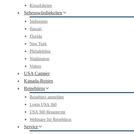
Kreuzfahrten
Sehenswürdigkeiten
Südwesten
Hawaii
Florida
New York
Philadelphia
Washington
Videos
USA Camper
Kanada-Reisen
Reisebüros
Reisebüro anmelden
Login USA 360
USA 360 Ressourcen
Webinare für Reisebüros
Service