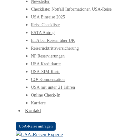
Newsletter
Checkliste: Notfall Informationen USA-Reise
USA Einreise 2025
Reise Checkliste
ESTA Antrag
ETA bei Reisen über UK
Reiserücktrittsversicherung
NP Reservierungen
USA Kreditkarte
USA-SIM-Karte
CO² Kompensation
USA mit unter 21 Jahren
Online Check-In
Karriere
Kontakt
USA-Reise anfragen